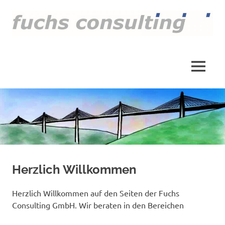
Zum
Inhalt
springen
Dies
fuchs
ist
die
consulting
MENÜ
Homepage
der
GmbH
Fuchs
Consulting
GmbH
Herzlich Willkommen
Herzlich Willkommen auf den Seiten der Fuchs
Consulting GmbH. Wir beraten in den Bereichen